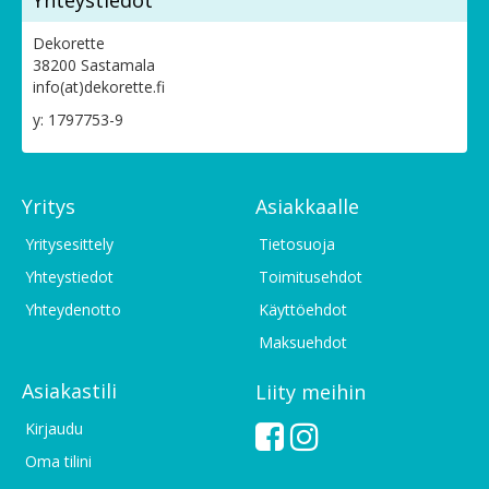
Yhteystiedot
Dekorette
38200 Sastamala
info(at)dekorette.fi
y: 1797753-9
Yritys
Asiakkaalle
Yritysesittely
Tietosuoja
Yhteystiedot
Toimitusehdot
Yhteydenotto
Käyttöehdot
Maksuehdot
Asiakastili
Liity meihin
Kirjaudu
Oma tilini