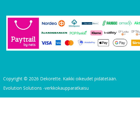
Copyright © 2026 Dekorette. Kaikki oikeudet pidätetään.
Evolution Solutions -verkkokaupparatkaisu