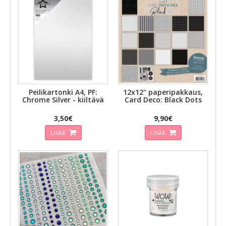
Peilikartonki A4, PF:
12x12" paperipakkaus,
Chrome Silver - kiiltävä
Card Deco: Black Dots
3,50€
9,90€
Lisää
Lisää