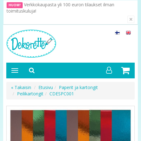
Verkkokaupasta yli 100 euron tilaukset ilman
HUOM!
toimituskuluja!
×
« Takaisin
Etusivu
Paperit ja kartongit
Peilikartongit
CDESPC001