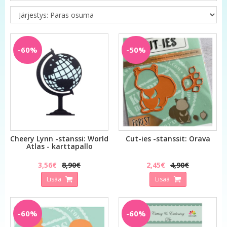
-60%
-50%
Cheery Lynn -stanssi: World
Cut-ies -stanssit: Orava
Atlas - karttapallo
3,56€
8,90€
2,45€
4,90€
Lisää
Lisää
-60%
-60%