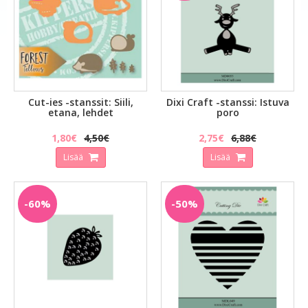
Cut-ies -stanssit: Siili,
Dixi Craft -stanssi: Istuva
etana, lehdet
poro
1,80€
4,50€
2,75€
6,88€
Lisää
Lisää
-60%
-50%