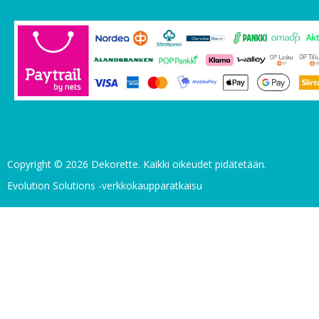
Copyright © 2026 Dekorette. Kaikki oikeudet pidätetään.
Evolution Solutions -verkkokaupparatkaisu