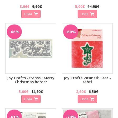
3,96€
9,90€
5,00€
14,90€
Lisää
Lisää
-66%
-60%
Joy Crafts -stanssi: Merry
Joy Crafts -stanssi: Star -
Christmas border
tähti
5,00€
14,90€
2,60€
6,50€
Lisää
Lisää
-61%
-70%