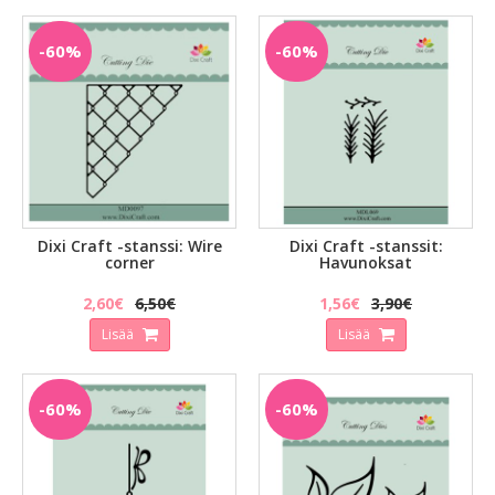
-60%
-60%
Dixi Craft -stanssi: Wire
Dixi Craft -stanssit:
corner
Havunoksat
2,60€
6,50€
1,56€
3,90€
Lisää
Lisää
-60%
-60%