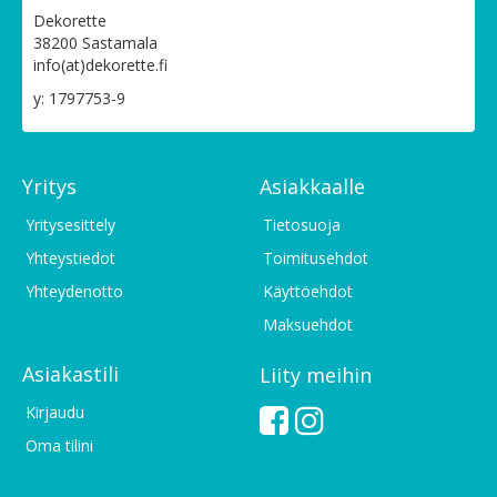
Dekorette
38200 Sastamala
info(at)dekorette.fi
y: 1797753-9
Yritys
Asiakkaalle
Yritysesittely
Tietosuoja
Yhteystiedot
Toimitusehdot
Yhteydenotto
Käyttöehdot
Maksuehdot
Asiakastili
Liity meihin
Kirjaudu
Oma tilini