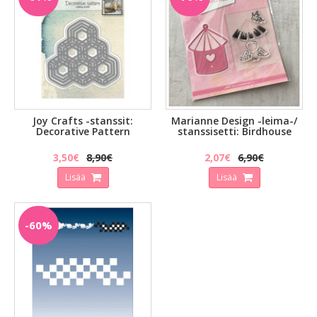
Joy Crafts -stanssit:
Marianne Design -leima-/
Decorative Pattern
stanssisetti: Birdhouse
3,50€
8,90€
2,07€
6,90€
Lisää
Lisää
-60%