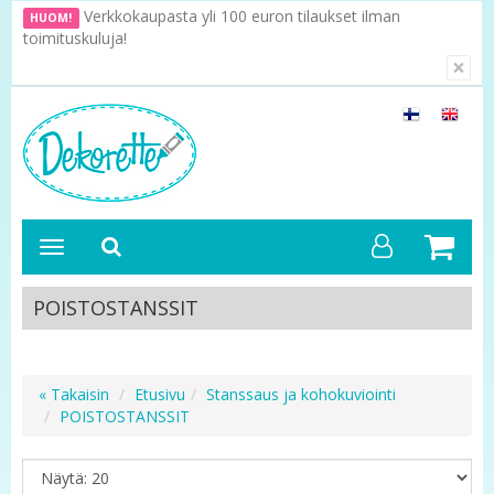
Verkkokaupasta yli 100 euron tilaukset ilman
HUOM!
toimituskuluja!
×
POISTOSTANSSIT
« Takaisin
Etusivu
Stanssaus ja kohokuviointi
POISTOSTANSSIT