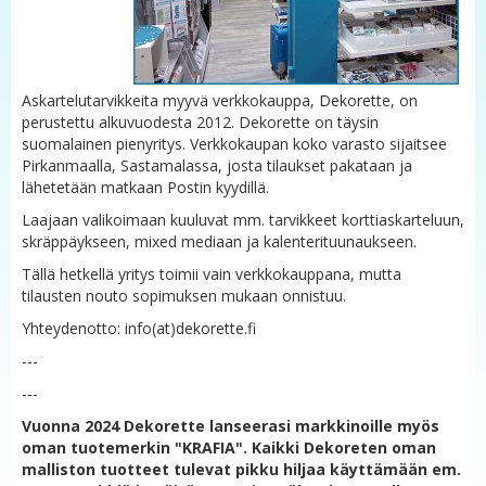
Askartelutarvikkeita myyvä verkkokauppa, Dekorette, on
perustettu alkuvuodesta 2012. Dekorette on täysin
suomalainen pienyritys. Verkkokaupan koko varasto sijaitsee
Pirkanmaalla, Sastamalassa, josta tilaukset pakataan ja
lähetetään matkaan Postin kyydillä.
Laajaan valikoimaan kuuluvat mm. tarvikkeet korttiaskarteluun,
skräppäykseen, mixed mediaan ja kalenterituunaukseen.
Tällä hetkellä yritys toimii vain verkkokauppana, mutta
tilausten nouto sopimuksen mukaan onnistuu.
Yhteydenotto: info(at)dekorette.fi
---
---
Vuonna 2024 Dekorette lanseerasi markkinoille myös
oman tuotemerkin "KRAFIA". Kaikki Dekoreten oman
malliston tuotteet tulevat pikku hiljaa käyttämään em.