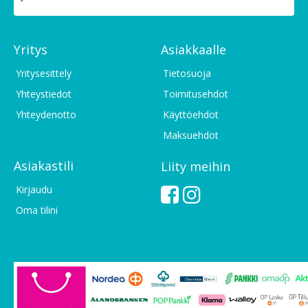
Yritys
Asiakkaalle
Yritysesittely
Tietosuoja
Yhteystiedot
Toimitusehdot
Yhteydenotto
Käyttöehdot
Maksuehdot
Asiakastili
Liity meihin
Kirjaudu
Oma tilini