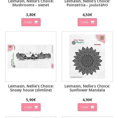
Leimasin, Nellie's Choice:
Leimasin, Nellie's Choice:
Mushrooms - sienet
Poinsettia - joulutähti
3,80€
4,50€
Lisää
Lisää
Leimasin, Nellie's Choice:
Leimasin, Nellie's Choice:
Snowy house (slimline)
Sunflower Mandala
5,90€
4,90€
Lisää
Lisää