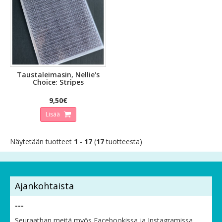
Taustaleimasin, Nellie's
Choice: Stripes
9,50€
Lisää
Näytetään tuotteet
1
-
17
(
17
tuotteesta)
Ajankohtaista
---
Seuraathan meitä myös Facebookissa ja Instagramissa,