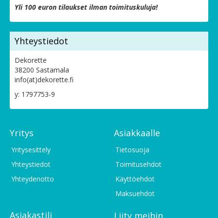
Yli 100 euron tilaukset ilman toimituskuluja!
Yhteystiedot
Dekorette
38200 Sastamala
info(at)dekorette.fi
y: 1797753-9
Yritys
Asiakkaalle
Yritysesittely
Tietosuoja
Yhteystiedot
Toimitusehdot
Yhteydenotto
Käyttöehdot
Maksuehdot
Asiakastili
Liity meihin