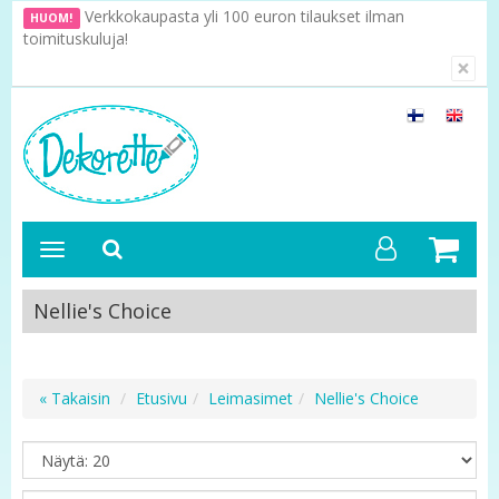
Verkkokaupasta yli 100 euron tilaukset ilman
HUOM!
toimituskuluja!
×
Nellie's Choice
« Takaisin
Etusivu
Leimasimet
Nellie's Choice