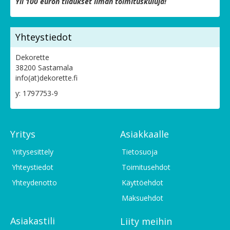
Yli 100 euron tilaukset ilman toimituskuluja!
Yhteystiedot
Dekorette
38200 Sastamala
info(at)dekorette.fi
y: 1797753-9
Yritys
Asiakkaalle
Yritysesittely
Tietosuoja
Yhteystiedot
Toimitusehdot
Yhteydenotto
Käyttöehdot
Maksuehdot
Asiakastili
Liity meihin