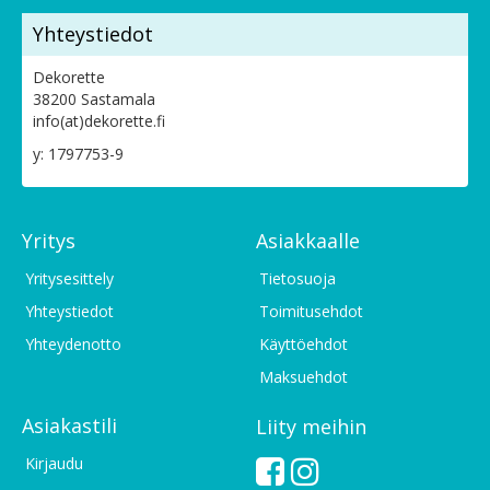
Yhteystiedot
Dekorette
38200 Sastamala
info(at)dekorette.fi
y: 1797753-9
Yritys
Asiakkaalle
Yritysesittely
Tietosuoja
Yhteystiedot
Toimitusehdot
Yhteydenotto
Käyttöehdot
Maksuehdot
Asiakastili
Liity meihin
Kirjaudu