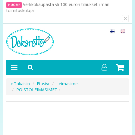
Verkkokaupasta yli 100 euron tilaukset ilman
HUOM!
toimituskuluja!
×
« Takaisin
Etusivu
Leimasimet
POISTOLEIMASIMET