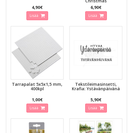
Christmas
4,90€
6,90€
Lisää
Lisää
Tarrapalat 5x5x1,5 mm,
Tekstileimasinsetti,
400kpl
Krafia: Ystävänpäivänä
1,00€
5,90€
Lisää
Lisää