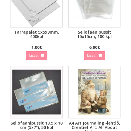
Tarrapalat 5x5x3mm,
Sellofaanipussit
400kpl
15x15cm, 100 kpl
1,00€
6,90€
Lisää
Lisää
Sellofaanipussit 13,5 x 18
A4 Art Journaling -lehtiö,
cm (5x7"), 50 kpl
Creatief Art: All About