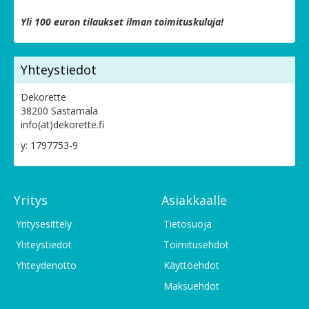
Yli 100 euron tilaukset ilman toimituskuluja!
Yhteystiedot
Dekorette
38200 Sastamala
info(at)dekorette.fi
y: 1797753-9
Yritys
Asiakkaalle
Yritysesittely
Tietosuoja
Yhteystiedot
Toimitusehdot
Yhteydenotto
Käyttöehdot
Maksuehdot