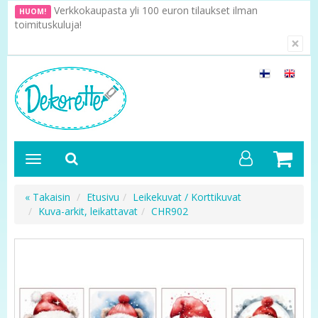
Verkkokaupasta yli 100 euron tilaukset ilman
HUOM!
toimituskuluja!
×
« Takaisin
Etusivu
Leikekuvat / Korttikuvat
Kuva-arkit, leikattavat
CHR902