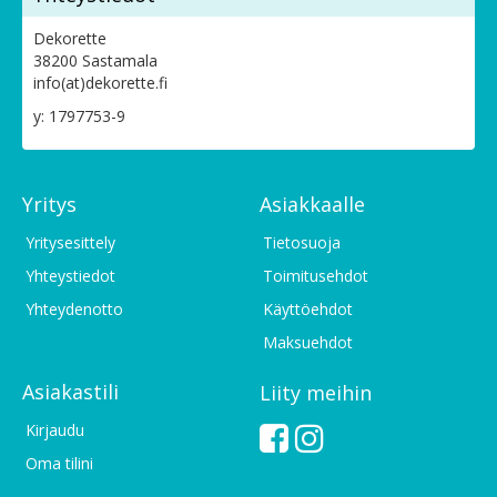
Dekorette
38200 Sastamala
info(at)dekorette.fi
y: 1797753-9
Yritys
Asiakkaalle
Yritysesittely
Tietosuoja
Yhteystiedot
Toimitusehdot
Yhteydenotto
Käyttöehdot
Maksuehdot
Asiakastili
Liity meihin
Kirjaudu
Oma tilini