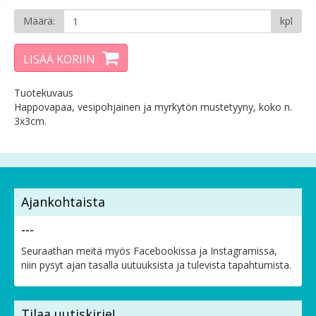
Määrä:
kpl
LISÄÄ KORIIN
Tuotekuvaus
Happovapaa, vesipohjainen ja myrkytön mustetyyny, koko n.
3x3cm.
Ajankohtaista
---
Seuraathan meitä myös Facebookissa ja Instagramissa,
niin pysyt ajan tasalla uutuuksista ja tulevista tapahtumista.
Tilaa uutiskirje!