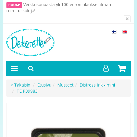
Verkkokaupasta yli 100 euron tilaukset ilman
HUOM!
toimituskuluja!
×
« Takaisin
Etusivu
Musteet
Distress Ink - mini
TDP39983