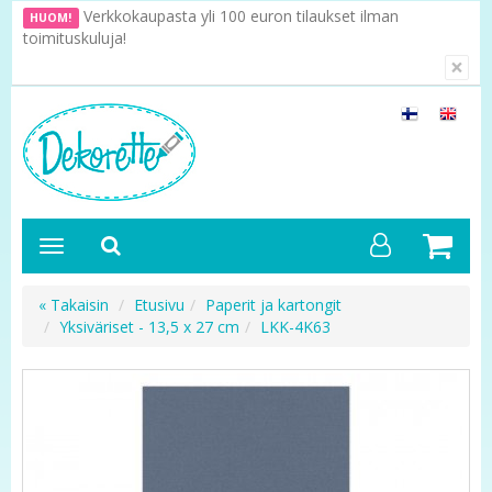
Verkkokaupasta yli 100 euron tilaukset ilman
HUOM!
toimituskuluja!
×
« Takaisin
Etusivu
Paperit ja kartongit
Yksiväriset - 13,5 x 27 cm
LKK-4K63