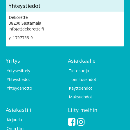
Yhteystiedot
Dekorette
38200 Sastamala
info(at)dekorette.fi
y: 1797753-9
Yritys
Asiakkaalle
Yritysesittely
Tietosuoja
Yhteystiedot
Toimitusehdot
Yhteydenotto
Käyttöehdot
Maksuehdot
Asiakastili
Liity meihin
Kirjaudu
Oma tilini