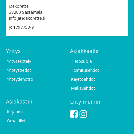
Dekorette
38200 Sastamala
info(at)dekorette.fi
y: 1797753-9
Yritys
Asiakkaalle
Yritysesittely
Tietosuoja
Yhteystiedot
Toimitusehdot
Yhteydenotto
Käyttöehdot
Maksuehdot
Asiakastili
Liity meihin
Kirjaudu
Oma tilini