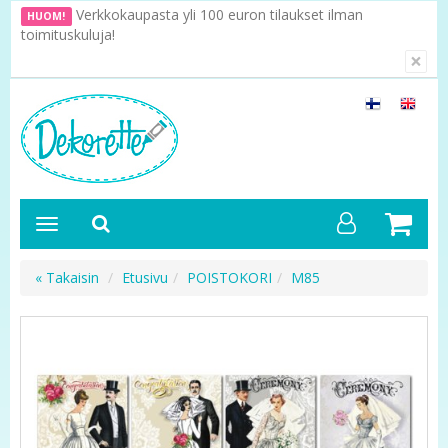
Verkkokaupasta yli 100 euron tilaukset ilman
HUOM!
toimituskuluja!
×
« Takaisin
Etusivu
POISTOKORI
M85