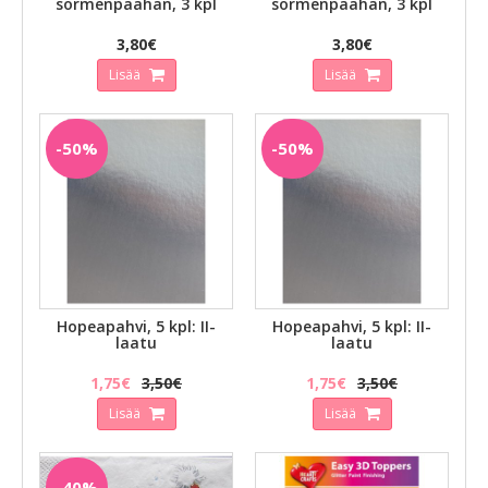
sormenpäähän, 3 kpl
sormenpäähän, 3 kpl
3,80€
3,80€
Lisää
Lisää
-50%
-50%
Hopeapahvi, 5 kpl: II-
Hopeapahvi, 5 kpl: II-
laatu
laatu
1,75€
3,50€
1,75€
3,50€
Lisää
Lisää
-40%