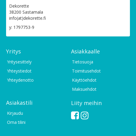
Dekorette
38200 Sastamala
info(at)dekorette.fi
y: 1797753-9
Yritys
Asiakkaalle
Yritysesittely
Tietosuoja
Yhteystiedot
Toimitusehdot
Yhteydenotto
Käyttöehdot
Maksuehdot
Asiakastili
Liity meihin
Kirjaudu
Oma tilini