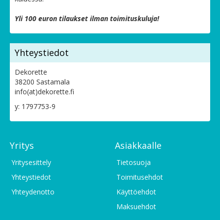
Yli 100 euron tilaukset ilman toimituskuluja!
Yhteystiedot
Dekorette
38200 Sastamala
info(at)dekorette.fi
y: 1797753-9
Yritys
Asiakkaalle
Yritysesittely
Tietosuoja
Yhteystiedot
Toimitusehdot
Yhteydenotto
Käyttöehdot
Maksuehdot