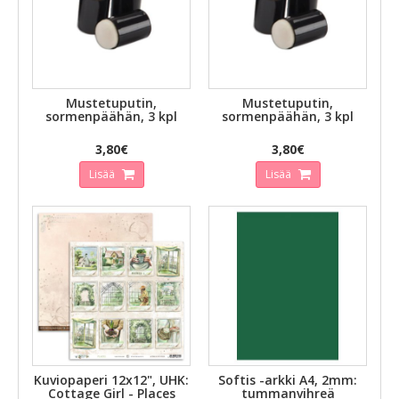
Mustetuputin,
Mustetuputin,
sormenpäähän, 3 kpl
sormenpäähän, 3 kpl
3,80€
3,80€
Lisää
Lisää
Kuviopaperi 12x12", UHK:
Softis -arkki A4, 2mm:
Cottage Girl - Places
tummanvihreä