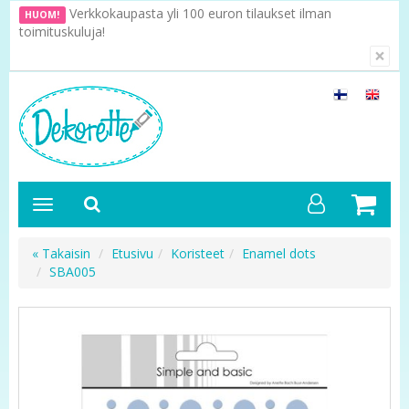
Verkkokaupasta yli 100 euron tilaukset ilman
HUOM!
toimituskuluja!
×
« Takaisin
Etusivu
Koristeet
Enamel dots
SBA005