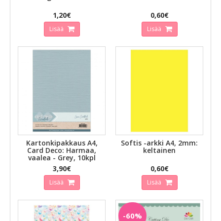
1,20€
0,60€
Lisää
Lisää
Kartonkipakkaus A4,
Softis -arkki A4, 2mm:
Card Deco: Harmaa,
keltainen
vaalea - Grey, 10kpl
3,90€
0,60€
Lisää
Lisää
-60%