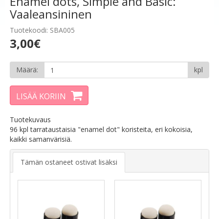
Enamel dots, Simple and Basic:
Vaaleansininen
Tuotekoodi: SBA005
3,00€
Määrä:
kpl
LISÄÄ KORIIN
Tuotekuvaus
96 kpl tarrataustaisia "enamel dot" koristeita, eri kokoisia,
kaikki samanvärisiä.
Tämän ostaneet ostivat lisäksi