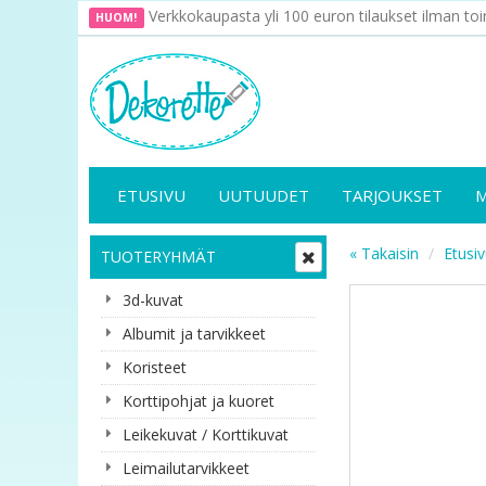
Verkkokaupasta yli 100 euron tilaukset ilman toi
HUOM!
ETUSIVU
UUTUUDET
TARJOUKSET
« Takaisin
Etusi
TUOTERYHMÄT
3d-kuvat
Albumit ja tarvikkeet
Koristeet
Korttipohjat ja kuoret
Leikekuvat / Korttikuvat
Leimailutarvikkeet