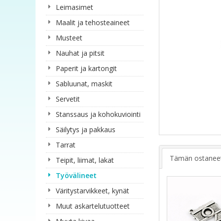
Leimasimet
Maalit ja tehosteaineet
Musteet
Nauhat ja pitsit
Paperit ja kartongit
Sabluunat, maskit
Servetit
Stanssaus ja kohokuviointi
Säilytys ja pakkaus
Tarrat
Tämän ostaneet 
Teipit, liimat, lakat
Työvälineet
Väritystarvikkeet, kynät
Muut askartelutuotteet