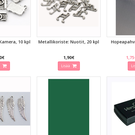
ATSELU
PIKAKATSELU
PIK
 Kamera, 10 kpl
Metallikoriste: Nuotit, 20 kpl
Hopeapahvi,
0€
1,90€
1,75
ä
Lisää
Li