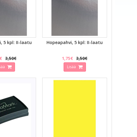
AKATSELU
PIKAKATSELU
 5 kpl: II-laatu
Hopeapahvi, 5 kpl: II-laatu
€
3,50€
1,75€
3,50€
sää
Lisää