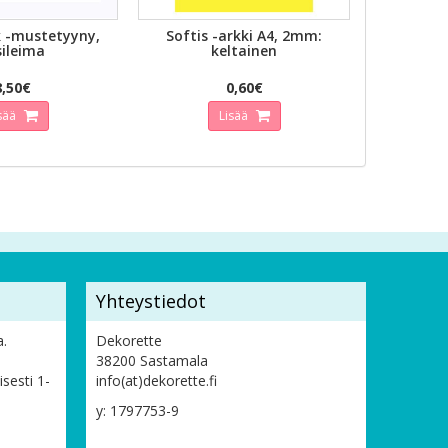
AKATSELU
PIKAKATSELU
 -mustetyyny,
Softis -arkki A4, 2mm:
sileima
keltainen
8,50€
0,60€
sää
Lisää
Yhteystiedot
a.
Dekorette
38200 Sastamala
sesti 1-
info(at)dekorette.fi
y: 1797753-9