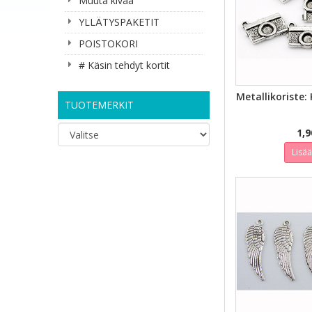
Muuta kivaa
YLLÄTYSPAKETIT
POISTOKORI
# Käsin tehdyt kortit
PIKAK
Metallikoriste:
TUOTEMERKIT
1,9
Lisä