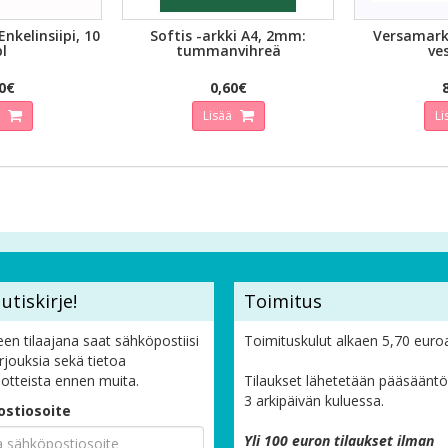
ATSELU
PIKAKATSELU
PIK
Enkelinsiipi, 10
Softis -arkki A4, 2mm:
Versamark
l
tummanvihreä
ve
0€
0,60€
ä
Lisää
Li
utiskirje!
Toimitus
een tilaajana saat sähköpostiisi
Toimituskulut alkaen 5,70 euro
arjouksia sekä tietoa
otteista ennen muita.
Tilaukset lähetetään pääsääntöi
3 arkipäivän kuluessa.
stiosoite
Yli 100 euron tilaukset ilman