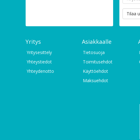
Tilaa u
Yritys
Asiakkaalle
Yritysesittely
Tietosuoja
Yhteystiedot
Toimitusehdot
Yhteydenotto
Käyttöehdot
Maksuehdot