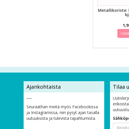
PIKAK
Metallikoriste: 
kp
1,9
Lisä
Ajankohtaista
Tilaa u
---
Uutiskirj
erikoist
Seuraathan meitä myös Facebookissa
uutuustu
ja Instagramissa, niin pysyt ajan tasalla
uutuuksista ja tulevista tapahtumista.
Sähköpo