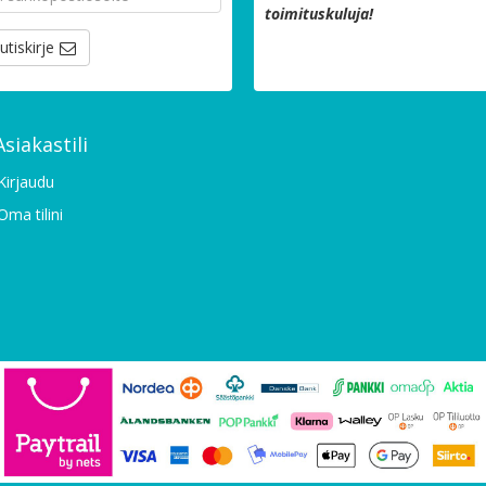
toimituskuluja!
utiskirje
Asiakastili
Kirjaudu
Oma tilini