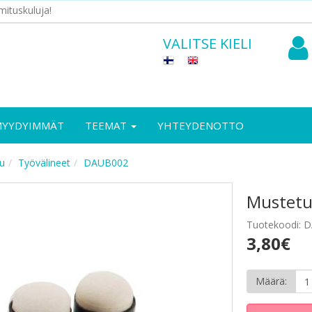
mituskuluja!
VALITSE KIELI
MYYDYIMMÄT
TEEMAT
YHTEYDENOTTO
vu
Työvälineet
DAUB002
Mustetu
Tuotekoodi: 
3,80€
Määrä: