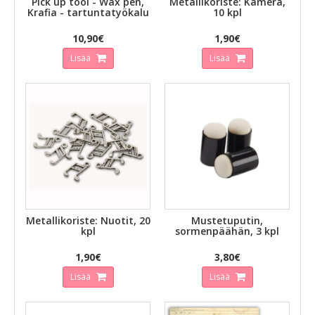
Pick up tool - Wax pen,
Metallikoriste: Kamera,
Krafia - tartuntatyökalu
10 kpl
10,90€
1,90€
Lisää
Lisää
Metallikoriste: Nuotit, 20
Mustetuputin,
kpl
sormenpäähän, 3 kpl
1,90€
3,80€
Lisää
Lisää