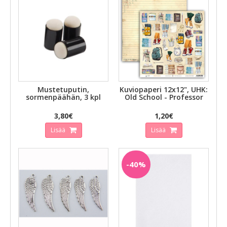
Mustetuputin,
Kuviopaperi 12x12", UHK:
sormenpäähän, 3 kpl
Old School - Professor
3,80€
1,20€
Lisää
Lisää
-40%