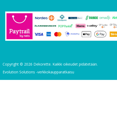
Copyright © 2026 Dekorette. Kaikki oikeudet pidätetään.
Evolution Solutions -verkkokaupparatkaisu