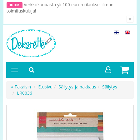
Verkkokaupasta yli 100 euron tilaukset ilman
HUOM!
toimituskuluja!
×
« Takaisin
Etusivu
Säilytys ja pakkaus
Säilytys
LR0036