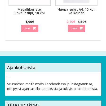
Metallikoriste:
Huopa-arkit A4, 10 kpl:
Enkelinsiipi, 10 kpl
valkoinen
1,90€
2,70€
4,50€
Lisää
Lisää
Ajankohtaista
---
Seuraathan meitä myös Facebookissa ja Instagramissa,
niin pysyt ajan tasalla uutuuksista ja tulevista tapahtumista.
Tilaa uutiskirje!