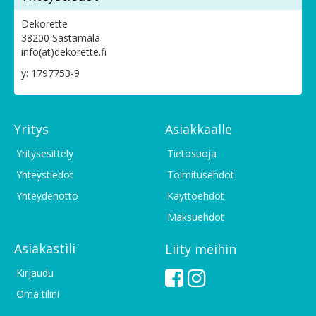
Dekorette
38200 Sastamala
info(at)dekorette.fi
y: 1797753-9
Yritys
Asiakkaalle
Yritysesittely
Tietosuoja
Yhteystiedot
Toimitusehdot
Yhteydenotto
Käyttöehdot
Maksuehdot
Asiakastili
Liity meihin
Kirjaudu
Oma tilini