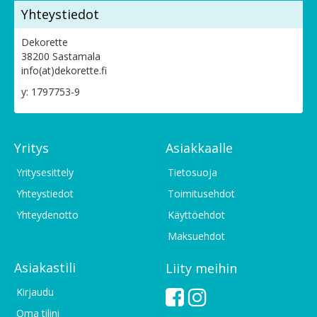
Yhteystiedot
Dekorette
38200 Sastamala
info(at)dekorette.fi
y: 1797753-9
Yritys
Asiakkaalle
Yritysesittely
Tietosuoja
Yhteystiedot
Toimitusehdot
Yhteydenotto
Käyttöehdot
Maksuehdot
Asiakastili
Liity meihin
Kirjaudu
Oma tilini