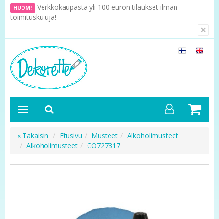
Verkkokaupasta yli 100 euron tilaukset ilman
HUOM!
toimituskuluja!
×
« Takaisin
Etusivu
Musteet
Alkoholimusteet
Alkoholimusteet
CO727317