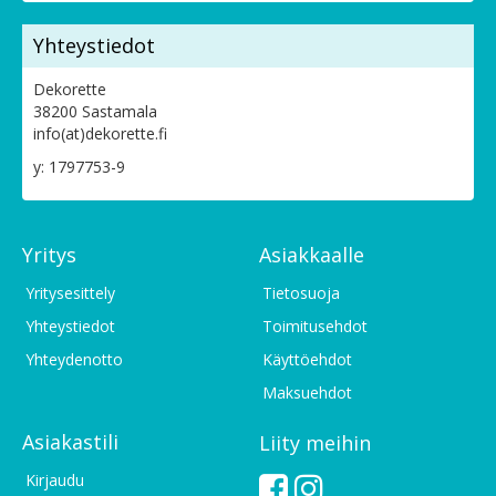
Yhteystiedot
Dekorette
38200 Sastamala
info(at)dekorette.fi
y: 1797753-9
Yritys
Asiakkaalle
Yritysesittely
Tietosuoja
Yhteystiedot
Toimitusehdot
Yhteydenotto
Käyttöehdot
Maksuehdot
Asiakastili
Liity meihin
Kirjaudu