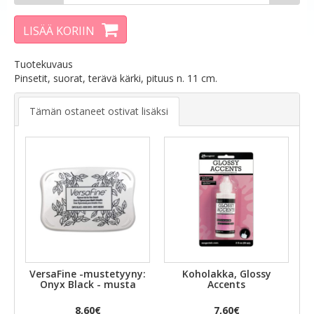
LISÄÄ KORIIN
Tuotekuvaus
Pinsetit, suorat, terävä kärki, pituus n. 11 cm.
Tämän ostaneet ostivat lisäksi
VersaFine -mustetyyny:
Koholakka, Glossy
Onyx Black - musta
Accents
8,60€
7,60€