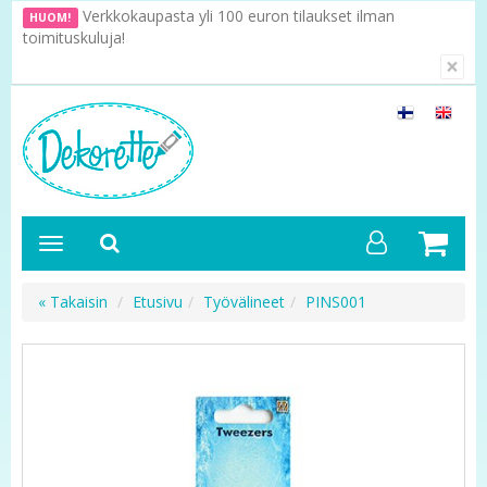
Verkkokaupasta yli 100 euron tilaukset ilman
HUOM!
toimituskuluja!
×
« Takaisin
Etusivu
Työvälineet
PINS001