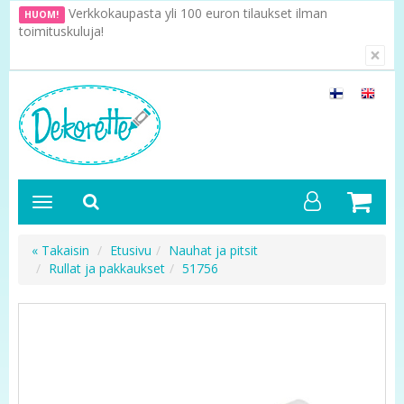
Verkkokaupasta yli 100 euron tilaukset ilman
HUOM!
toimituskuluja!
×
« Takaisin
Etusivu
Nauhat ja pitsit
Rullat ja pakkaukset
51756