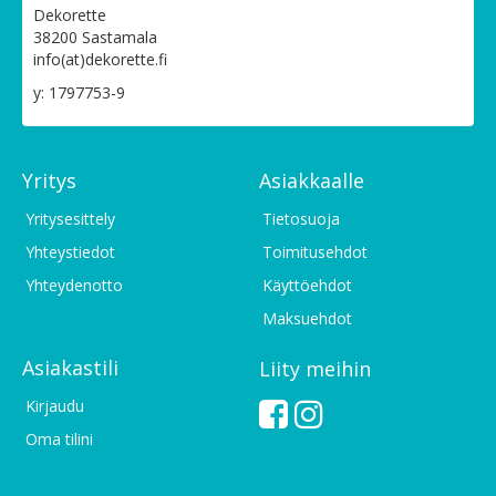
Dekorette
38200 Sastamala
info(at)dekorette.fi
y: 1797753-9
Yritys
Asiakkaalle
Yritysesittely
Tietosuoja
Yhteystiedot
Toimitusehdot
Yhteydenotto
Käyttöehdot
Maksuehdot
Asiakastili
Liity meihin
Kirjaudu
Oma tilini