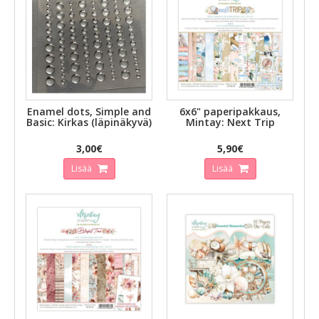
Enamel dots, Simple and
6x6" paperipakkaus,
Basic: Kirkas (läpinäkyvä)
Mintay: Next Trip
3,00€
5,90€
Lisää
Lisää