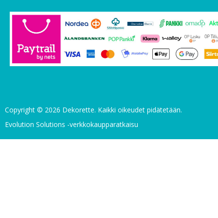
Copyright © 2026 Dekorette. Kaikki oikeudet pidätetään.
Evolution Solutions -verkkokaupparatkaisu