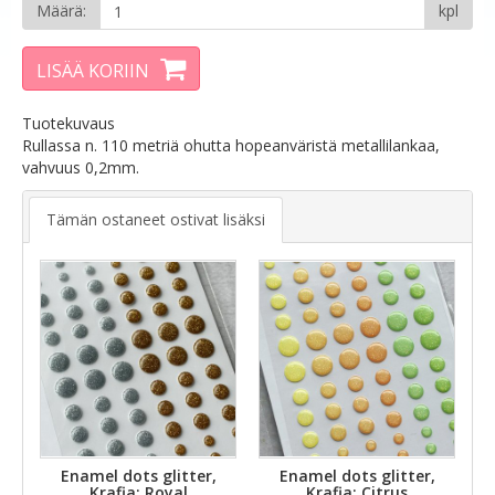
Määrä:
kpl
LISÄÄ KORIIN
Tuotekuvaus
Rullassa n. 110 metriä ohutta hopeanväristä metallilankaa,
vahvuus 0,2mm.
Tämän ostaneet ostivat lisäksi
Enamel dots glitter,
Enamel dots glitter,
Krafia: Royal
Krafia: Citrus