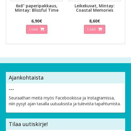
6x6" paperipakkaus,
Leikekuvat, Mintay:
Mintay: Blissful Time
Coastal Memories
6,90€
8,60€
Lisää
Lisää
Ajankohtaista
---
Seuraathan meitä myös Facebookissa ja Instagramissa,
niin pysyt ajan tasalla uutuuksista ja tulevista tapahtumista.
Tilaa uutiskirje!