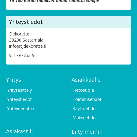
Yli 100 euron tilaukset ilman toimituskuluja!
Yhteystiedot
Dekorette
38200 Sastamala
info(at)dekorette.fi
y: 1797753-9
Yritys
Asiakkaalle
Yritysesittely
Tietosuoja
Yhteystiedot
Toimitusehdot
Yhteydenotto
Käyttöehdot
Maksuehdot
Asiakastili
Liity meihin