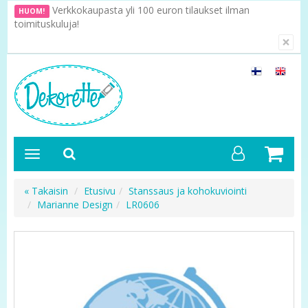
Verkkokaupasta yli 100 euron tilaukset ilman
HUOM!
toimituskuluja!
×
« Takaisin
Etusivu
Stanssaus ja kohokuviointi
Marianne Design
LR0606