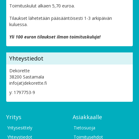
Toimituskulut alkaen 5,70 euroa.
Tilaukset lähetetään pääsääntöisesti 1-3 arkipäivän
kuluessa.
Yli 100 euron tilaukset ilman toimituskuluja!
Yhteystiedot
Dekorette
38200 Sastamala
info(at)dekorette.fi
y: 1797753-9
Yritys
Asiakkaalle
Yritysesittely
Tietosuoja
Yhteystiedot
Toimitusehdot