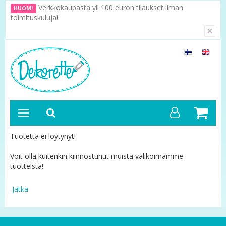
Verkkokaupasta yli 100 euron tilaukset ilman
HUOM!
toimituskuluja!
×
Tuotetta ei löytynyt!
Voit olla kuitenkin kiinnostunut muista valikoimamme
tuotteista!
Jatka