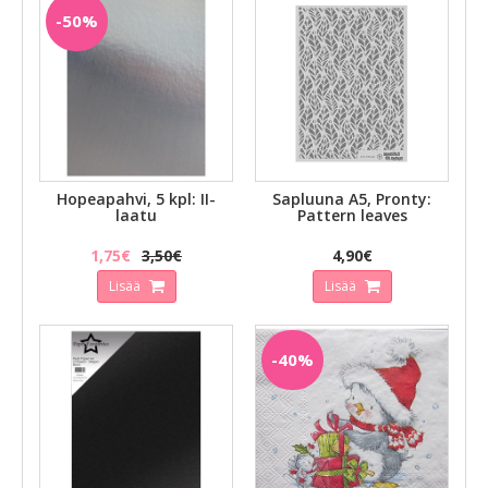
-50%
Hopeapahvi, 5 kpl: II-
Sapluuna A5, Pronty:
laatu
Pattern leaves
1,75€
3,50€
4,90€
Lisää
Lisää
-40%