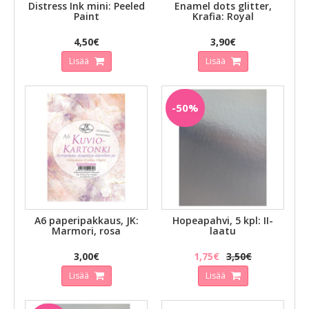
Distress Ink mini: Peeled
Enamel dots glitter,
Paint
Krafia: Royal
4,50€
3,90€
Lisää
Lisää
-50%
A6 paperipakkaus, JK:
Hopeapahvi, 5 kpl: II-
Marmori, rosa
laatu
3,00€
1,75€
3,50€
Lisää
Lisää