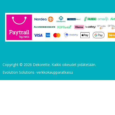
Copyright © 2026 Dekorette. Kaikki oikeudet pidätetään.
Evolution Solutions -verkkokaupparatkaisu