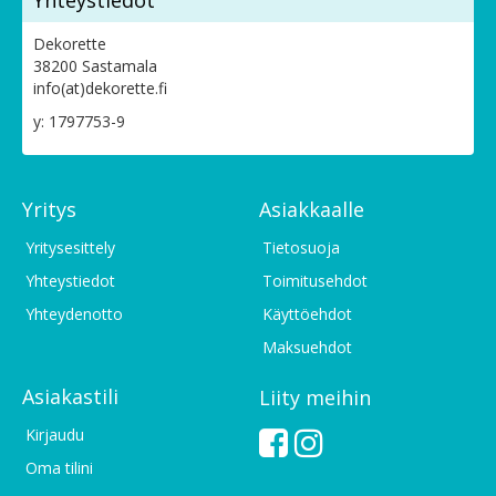
Yhteystiedot
Dekorette
38200 Sastamala
info(at)dekorette.fi
y: 1797753-9
Yritys
Asiakkaalle
Yritysesittely
Tietosuoja
Yhteystiedot
Toimitusehdot
Yhteydenotto
Käyttöehdot
Maksuehdot
Asiakastili
Liity meihin
Kirjaudu
Oma tilini