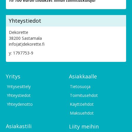
Yli 100 euron tilaukset ilman toimituskuluja!
Yhteystiedot
Dekorette
38200 Sastamala
info(at)dekorette.fi
y: 1797753-9
Yritys
Asiakkaalle
Yritysesittely
Tietosuoja
Yhteystiedot
Toimitusehdot
Yhteydenotto
Käyttöehdot
Maksuehdot
Asiakastili
Liity meihin