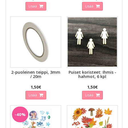
Lisää
Lisää
2-puoleinen teippi, 3mm
Puiset koristeet: Ihmis -
/ 20m
hahmot, 6 kpl
1,50€
1,50€
Lisää
Lisää
-40%