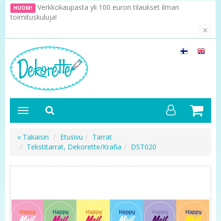
Verkkokaupasta yli 100 euron tilaukset ilman
HUOM!
toimituskuluja!
×
« Takaisin
Etusivu
Tarrat
Tekstitarrat, Dekorette/Krafia
DST020