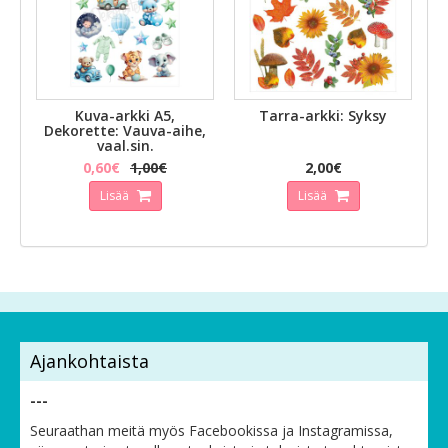
Kuva-arkki A5,
Tarra-arkki: Syksy
Dekorette: Vauva-aihe,
vaal.sin.
0,60€
1,00€
2,00€
Lisää
Lisää
Ajankohtaista
---
Seuraathan meitä myös Facebookissa ja Instagramissa,