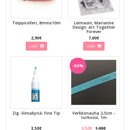
Teippirolleri, 8mmx10m
Leimasin, Marianne
Design: Art Together
Forever
2,90€
7,60€
Lisää
Lisää
-50%
Zig -liimakynä: Fine Tip
Verkkonauha 2,5cm -
turkoosi, 1m
3,50€
0,50€
1,00€