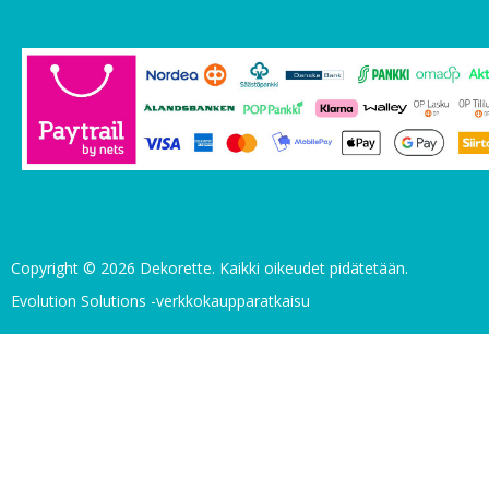
Copyright © 2026 Dekorette. Kaikki oikeudet pidätetään.
Evolution Solutions -verkkokaupparatkaisu