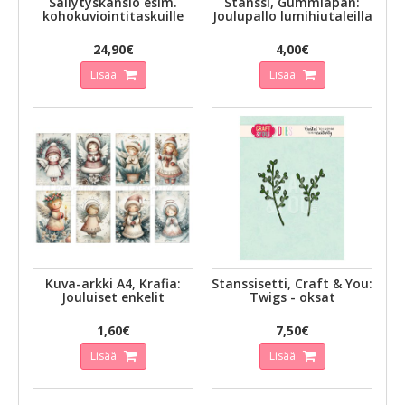
Säilytyskansio esim.
Stanssi, Gummiapan:
kohokuviointitaskuille
Joulupallo lumihiutaleilla
24,90€
4,00€
Lisää
Lisää
Kuva-arkki A4, Krafia:
Stanssisetti, Craft & You:
Jouluiset enkelit
Twigs - oksat
1,60€
7,50€
Lisää
Lisää