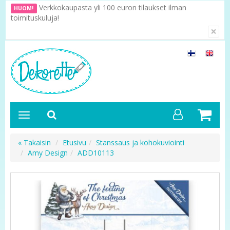
Verkkokaupasta yli 100 euron tilaukset ilman
HUOM!
toimituskuluja!
×
« Takaisin
Etusivu
Stanssaus ja kohokuviointi
Amy Design
ADD10113