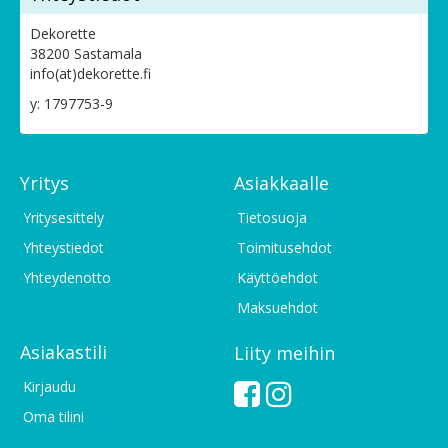
Dekorette
38200 Sastamala
info(at)dekorette.fi
y: 1797753-9
Yritys
Asiakkaalle
Yritysesittely
Tietosuoja
Yhteystiedot
Toimitusehdot
Yhteydenotto
Käyttöehdot
Maksuehdot
Asiakastili
Liity meihin
Kirjaudu
Oma tilini