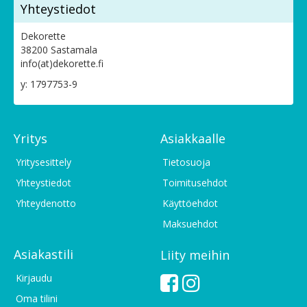
Yhteystiedot
Dekorette
38200 Sastamala
info(at)dekorette.fi
y: 1797753-9
Yritys
Asiakkaalle
Yritysesittely
Tietosuoja
Yhteystiedot
Toimitusehdot
Yhteydenotto
Käyttöehdot
Maksuehdot
Asiakastili
Liity meihin
Kirjaudu
Oma tilini