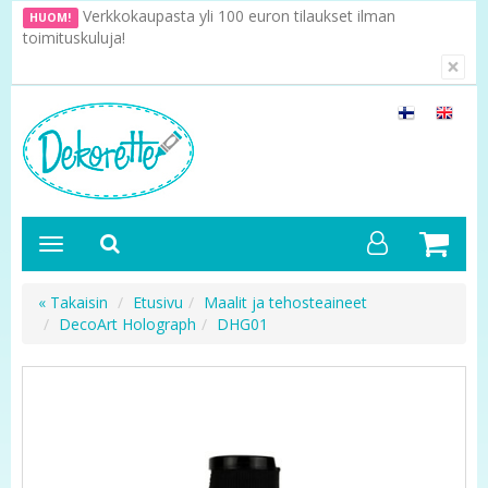
Verkkokaupasta yli 100 euron tilaukset ilman
HUOM!
toimituskuluja!
×
« Takaisin
Etusivu
Maalit ja tehosteaineet
DecoArt Holograph
DHG01